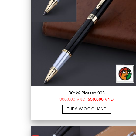
Bút ký Picasso 903
Giá
Giá
800.000
VNĐ
550.000
VNĐ
gốc
hiện
là:
tại
THÊM VÀO GIỎ HÀNG
800.000
là:
VNĐ.
550.000
VNĐ.