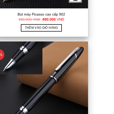
Bút máy Picasso cao cấp 902
Giá
Giá
990.000
VNĐ
890.000
VNĐ
gốc
hiện
là:
tại
THÊM VÀO GIỎ HÀNG
990.000
là:
VNĐ.
890.000
VNĐ.
%