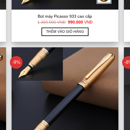
Bút máy Picasso 933 cao cấp
Giá
Giá
1.350.000
VNĐ
990.000
VNĐ
gốc
hiện
là:
tại
THÊM VÀO GIỎ HÀNG
1.350.000
là:
VNĐ.
990.000
VNĐ.
-9%
-8