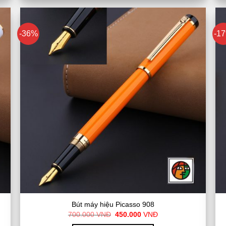
-36%
-1
Bút máy hiệu Picasso 908
Giá
Giá
700.000
VNĐ
450.000
VNĐ
gốc
hiện