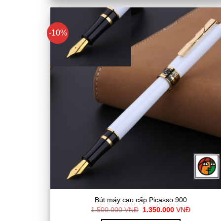
-10%
Bút máy cao cấp Picasso 900
Giá
Giá
1.500.000
VNĐ
1.350.000
VNĐ
gốc
hiện