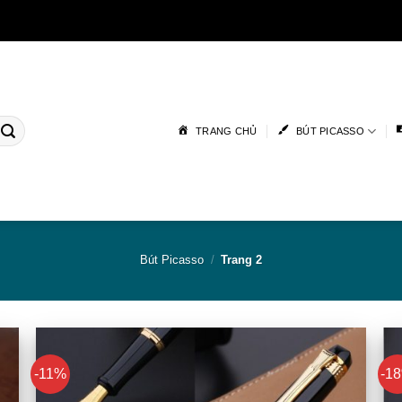
TRANG CHỦ
BÚT PICASSO
Bút Picasso
/
Trang 2
-11%
-1