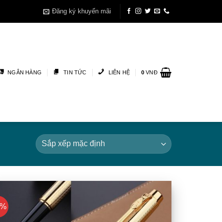
Đăng ký khuyến mãi
NGÂN HÀNG
TIN TỨC
LIÊN HỆ
0
VNĐ
8%