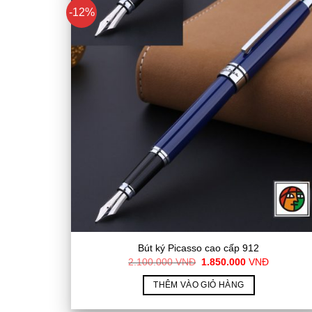
-12%
Bút ký Picasso cao cấp 912
Giá
Giá
2.100.000
VNĐ
1.850.000
VNĐ
gốc
hiện
là:
tại
THÊM VÀO GIỎ HÀNG
2.100.000
là:
VNĐ.
1.850.00
VNĐ.