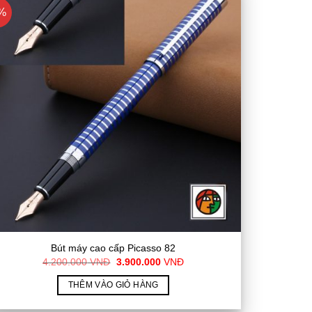
%
Bút máy cao cấp Picasso 82
Giá
Giá
4.200.000
VNĐ
3.900.000
VNĐ
gốc
hiện
là:
tại
THÊM VÀO GIỎ HÀNG
4.200.000
là:
VNĐ.
3.900.000
VNĐ.