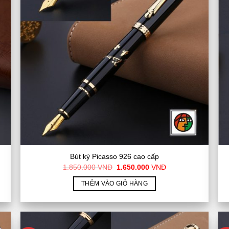
Bút ký Picasso 926 cao cấp
Giá
Giá
1.850.000
VNĐ
1.650.000
VNĐ
gốc
hiện
là:
tại
THÊM VÀO GIỎ HÀNG
1.850.000
là:
VNĐ.
1.650.000
VNĐ.