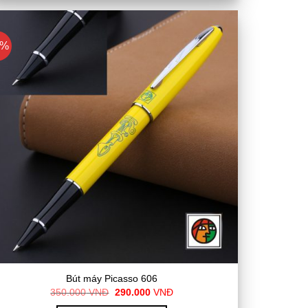
7%
Bút máy Picasso 606
Giá
Giá
350.000
VNĐ
290.000
VNĐ
gốc
hiện