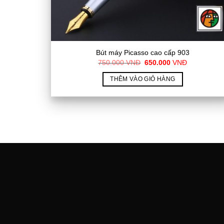
Bút máy Picasso cao cấp 903
Giá
Giá
750.000
VNĐ
650.000
VNĐ
gốc
hiện
là:
tại
THÊM VÀO GIỎ HÀNG
750.000
là:
VNĐ.
650.000
VNĐ.